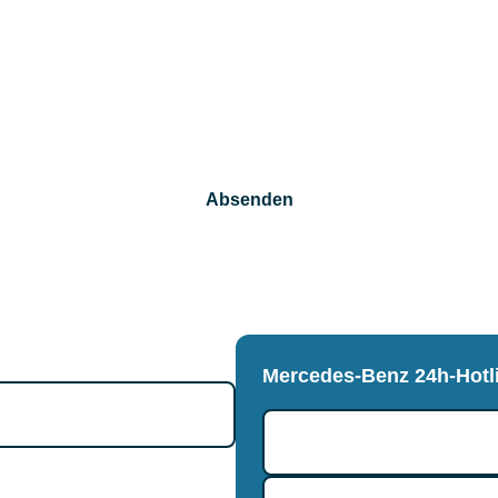
Absenden
 zur Bearbeitung Ihrer Anfrage. Mit dem Absenden stimmen Sie unserer 
hren Werkstatttermin.
Mercedes-Benz 24h-Hotl
es Traumwagens.