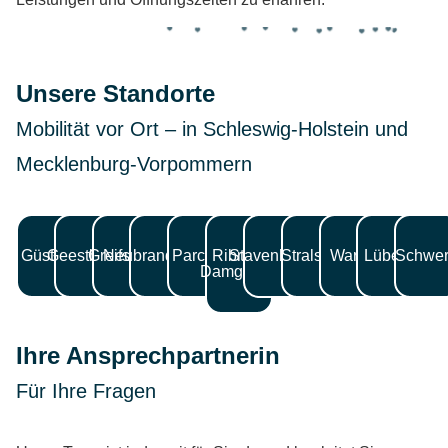
Parchim
Waren
Geesthacht
Neubrandenburg
Schwerin
Stavenhagen
Güstrow
Lübeck
Greifswald
Ribnitz-Damgarten
Stralsund
Unsere Standorte
Mobilität vor Ort – in Schleswig-Holstein und
Mecklenburg-Vorpommern
Güstrow
Geesthacht
Greifswald
Neubrandenburg
Parchim
Ribnitz-
Stavenhagen
Stralsund
Waren
Lübeck
Schwer
Damgarten
Ihre Ansprechpartnerin
Für Ihre Fragen