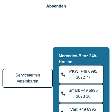
Absenden
Alternative:
Wir behandeln Ihre Daten vertraulich und nutzen sie ausschließlich zur
Bearbeitung Ihrer Anfrage. Mit dem Absenden stimmen Sie unserer
Datenschutzerklärung zu.
Servicetermin vereinbaren
Schnell, unkompliziert und
flexibel – sichern Sie sich
Mercedes-Benz 24h-
jetzt Ihren Werkstatttermin.
Hotline
PKW: +49 6995
Servicetermin
3072 77
vereinbaren
Smart: +49 6995
Telefonischer
3073 16
Beratungstermin
Vereinbaren Sie jetzt Ihren
Beratungstermin zum Kauf
Van: +49 6995