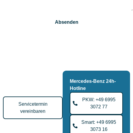
Absenden
Alternative:
Wir behandeln Ihre Daten vertraulich und nutzen sie ausschließlich zur
Bearbeitung Ihrer Anfrage. Mit dem Absenden stimmen Sie unserer
Datenschutzerklärung zu.
Servicetermin vereinbaren
Schnell, unkompliziert und
flexibel – sichern Sie sich
Mercedes-Benz 24h-
jetzt Ihren Werkstatttermin.
Hotline
PKW: +49 6995
Servicetermin
3072 77
vereinbaren
Smart: +49 6995
Telefonischer
3073 16
Beratungstermin