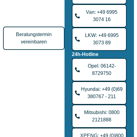
Vereinbaren Sie jetzt Ihren
Beratungstermin zum Kauf
Van: +49 6995
Ihres Traumwagens.
3074 16
Beratungstermin
LKW: +49 6995
vereinbaren
3073 89
24h-Hotline
Opel: 06142-
8729750
Hyundai: +49 (0)69
380767 - 211
Mitsubishi: 0800
2121888
XPENG: +49 (0)800