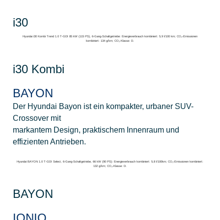
i30
Hyundai i30 Kombi Trend 1.0 T-GDI 85 kW (115 PS), 6-Gang-Schaltgetriebe: Energieverbrauch kombiniert: 5,9 l/100 km; CO₂-Emissionen
kombiniert: 134 g/km; CO₂-Klasse: D.
i30 Kombi
BAYON
Der Hyundai Bayon ist ein kompakter, urbaner SUV-
Crossover mit
markantem Design, praktischem Innenraum und
effizienten Antrieben.
Hyundai BAYON 1.0 T-GDI Select, 6-Gang-Schaltgetriebe, 66 kW (90 PS): Energieverbrauch kombiniert: 5,8 l/100km; CO₂-Emissionen kombiniert:
132 g/km; CO₂-Klasse: D.
BAYON
IONIQ