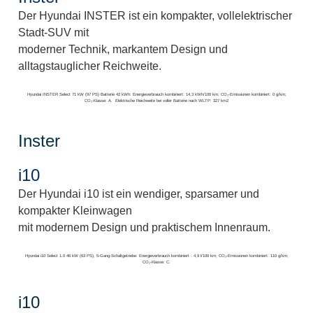
Der Hyundai INSTER ist ein kompakter, vollelektrischer
Stadt-SUV mit
moderner Technik, markantem Design und
alltagstauglicher Reichweite.
Hyundai INSTER Select 71 kW (97 PS) Batterie 42 kWh: Energieverbrauch kombiniert: 14,3 kWh/100 km; CO₂-Emissionen kombiniert: 0 g/km;
CO₂-Klasse: A. Elektrische Reichweite bei voller Batterie nach WLTP: 327 km2
Inster
i10
Der Hyundai i10 ist ein wendiger, sparsamer und
kompakter Kleinwagen
mit modernem Design und praktischem Innenraum.
Hyundai i10 Select 1.0 46 kW (63 PS), 5-Gang-Schaltgetriebe: Energieverbrauch kombiniert : 4,9 l/100 km; CO₂-Emissionen kombiniert: 110 g/km;
CO₂-Klasse: C.
i10