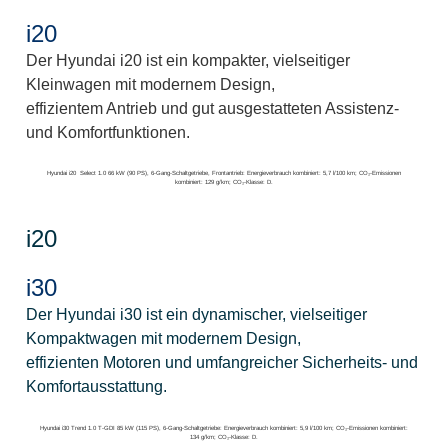
i20
Der Hyundai i20 ist ein kompakter, vielseitiger
Kleinwagen mit modernem Design,
effizientem Antrieb und gut ausgestatteten Assistenz-
und Komfortfunktionen.
Hyundai i20 Select 1.0 66 kW (90 PS), 6-Gang-Schaltgetriebe, Frontantrieb: Energieverbrauch kombiniert: 5,7 l/100 km; CO₂-Emissionen
kombiniert: 129 g/km; CO₂-Klasse: D.
i20
i30
Der Hyundai i30 ist ein dynamischer, vielseitiger
Kompaktwagen mit modernem Design,
effizienten Motoren und umfangreicher Sicherheits- und
Komfortausstattung.
Hyundai i30 Trend 1.0 T-GDI 85 kW (115 PS), 6-Gang-Schaltgetriebe: Energieverbrauch kombiniert: 5,9 l/100 km; CO₂-Emissionen kombiniert:
134 g/km; CO₂-Klasse: D.