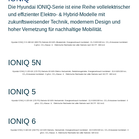
Die Hyundai IONIQ-Serie ist eine Reihe vollelektrischer
und effizienter Elektro- & Hybrid-Modelle mit
zukunftsweisender Technik, modernem Design und
hoher Vernetzung für nachhaltige Mobilität.
Hyundai IONIQ 5 N 448 kW (609 PS) Batterie 84 kWh Allradantrieb: Energieverbrauch kombiniert: 21,2 kWh/100 km; CO₂-Emissionen kombiniert:
0 g/km; CO₂-Klasse: A. Elektrische Reichweite bei voller Batterie nach WLTP: 448 km2
IONIQ 5N
Hyundai IONIQ 5 125 kW (170 PS) Batterie 63 kWh Elektro Heckantrieb, Reduktionsgetriebe: Energieverbrauch kombiniert: 15,6 kWh/100 km;
CO₂-Emissionen kombiniert: 0 g/km; CO₂-Klasse: A. Elektrische Reichweite bei voller Batterie nach WLTP: 440 km2.
IONIQ 5
Hyundai IONIQ 6 125 kW (170 PS) Batterie 63 kWh Heckantrieb: Energieverbrauch kombiniert: 13,4 kWh/100 km; CO₂-Emissionen kombiniert: 0
g/km; CO₂-Klasse: A. Elektrische Reichweite bei voller Batterie nach WLTP: 521 km2.
IONIQ 6
Hyundai IONIQ 9 160 kW (218 PS) 110 kWh Batterie, Heckantrieb: Energieverbrauch kombiniert: 19,9 kWh/100 km; CO₂-Emissionen kombiniert: 0
g/km; CO₂-Klasse: A. Elektrische Reichweite bei voller Batterie: 620 km2.