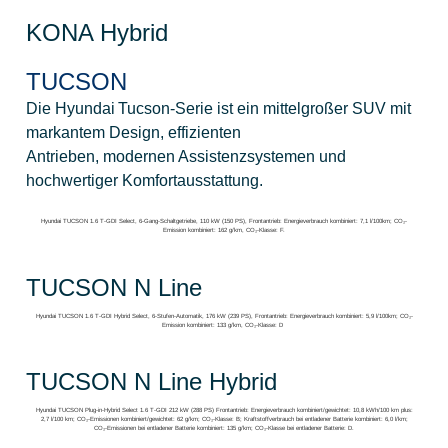
KONA Hybrid
TUCSON
Die Hyundai Tucson‑Serie ist ein mittelgroßer SUV mit
markantem Design, effizienten
Antrieben, modernen Assistenzsystemen und
hochwertiger Komfortausstattung.
Hyundai TUCSON 1.6 T-GDI Select, 6-Gang-Schaltgetriebe, 110 kW (150 PS), Frontantrieb: Energieverbrauch kombiniert: 7,1 l/100km; CO₂-
Emission kombiniert: 162 g/km, CO₂-Klasse: F.
TUCSON N Line
Hyundai TUCSON 1.6 T-GDI Hybrid Select, 6-Stufen-Automatik, 176 kW (239 PS), Frontantrieb: Energieverbrauch kombiniert: 5,9 l/100km; CO₂-
Emission kombiniert: 133 g/km, CO₂-Klasse: D
TUCSON N Line Hybrid
Hyundai TUCSON Plug-in-Hybrid Select 1.6 T-GDI 212 kW (288 PS) Frontantrieb: Energieverbrauch kombiniert/gewichtet: 10,8 kWh/100 km plus:
2,7 l/100 km; CO₂-Emissionen kombiniert/gewichtet: 62 g/km; CO₂-Klasse: B; Kraftstoffverbrauch bei entladener Batterie kombiniert: 6,0 l/km;
CO₂-Emissionen bei entladener Batterie kombiniert: 135 g/km; CO₂-Klasse bei entladener Batterie: D.