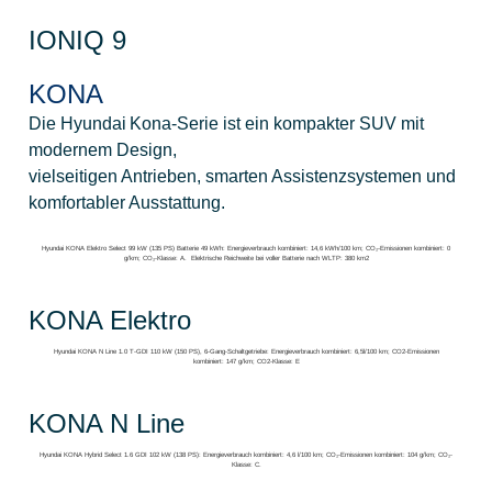
IONIQ 9
KONA
Die Hyundai Kona‑Serie ist ein kompakter SUV mit
modernem Design,
vielseitigen Antrieben, smarten Assistenzsystemen und
komfortabler Ausstattung.
Hyundai KONA Elektro Select 99 kW (135 PS) Batterie 49 kWh: Energieverbrauch kombiniert: 14,6 kWh/100 km; CO₂-Emissionen kombiniert: 0
g/km; CO₂-Klasse: A. Elektrische Reichweite bei voller Batterie nach WLTP: 380 km2
KONA Elektro
Hyundai KONA N Line 1.0 T-GDI 110 kW (150 PS), 6-Gang-Schaltgetriebe: Energieverbrauch kombiniert: 6,5l/100 km; CO2-Emissionen
kombiniert: 147 g/km; CO2-Klasse: E
KONA N Line
Hyundai KONA Hybrid Select 1.6 GDI 102 kW (138 PS): Energieverbrauch kombiniert: 4,6 l/100 km; CO₂-Emissionen kombiniert: 104 g/km; CO₂-
Klasse: C.