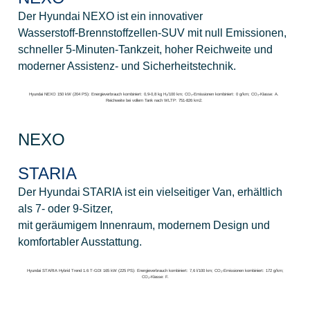
Der Hyundai NEXO ist ein innovativer
Wasserstoff‑Brennstoffzellen‑SUV mit null Emissionen,
schneller 5‑Minuten‑Tankzeit, hoher Reichweite und
moderner Assistenz‑ und Sicherheitstechnik.
Hyundai NEXO 150 kW (204 PS): Energieverbrauch kombiniert: 0,9-0,8 kg H₂/100 km; CO₂-Emissionen kombiniert: 0 g/km; CO₂-Klasse: A.
Reichweite bei vollem Tank nach WLTP: 751-826 km2.
NEXO
STARIA
Der Hyundai STARIA ist ein vielseitiger Van, erhältlich
als 7‑ oder 9‑Sitzer,
mit geräumigem Innenraum, modernem Design und
komfortabler Ausstattung.
Hyundai STARIA Hybrid Trend 1.6 T-GDI 165 kW (225 PS): Energieverbrauch kombiniert: 7,6 l/100 km; CO₂-Emissionen kombiniert: 172 g/km;
CO₂-Klasse: F.