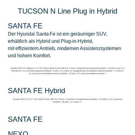
TUCSON N Line Plug in Hybrid
SANTA FE
Der Hyundai Santa Fe ist ein geräumiger SUV,
erhältlich als Hybrid und Plug‑in‑Hybrid,
mit effizientem Antrieb, modernen Assistenzsystemen
und hohem Komfort.
Hyundai SANTA FE Signature 1.6 T-GDI Plug-in-Hybrid 212 kW (288 PS), 5-Sitzer: Energieverbrauch gewichtet/kombiniert: 3,8 l/100 km plus 11,4
kWh/100 km; CO₂-Emissionen gewichtet/kombiniert: 87 g/km; CO₂-Klasse: B; Energieverbrauch bei entladener Batterie kombiniert: 7,1 l/100 km;
CO₂-Emissionen bei entladener Batterie kombiniert: 162 g/km; CO₂-Klasse bei entladener Batterie: F.
SANTA FE Hybrid
Hyundai SANTA FE 1.6 T-GDI Hybrid 176 kW (239 PS), 5-Sitzer, Frontantrieb: Energieverbrauch kombiniert: 6,6 l/100 km; CO₂-Emissionen
kombiniert: 150 g/km; CO₂-Klasse: E.
SANTA FE
NEXO